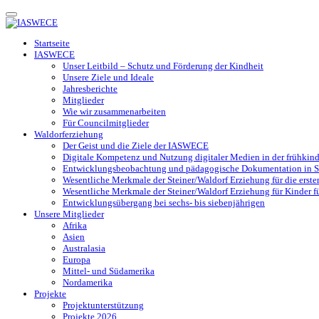
Toggle
navigation
Startseite
IASWECE
Unser Leitbild – Schutz und Förderung der Kindheit
Unsere Ziele und Ideale
Jahresberichte
Mitglieder
Wie wir zusammenarbeiten
Für Councilmitglieder
Waldorferziehung
Der Geist und die Ziele der IASWECE
Digitale Kompetenz und Nutzung digitaler Medien in der frühkin
Entwicklungsbeobachtung und pädagogische Dokumentation in Ste
Wesentliche Merkmale der Steiner/Waldorf Erziehung für die erste
Wesentliche Merkmale der Steiner/Waldorf Erziehung für Kinder fü
Entwicklungsübergang bei sechs- bis siebenjährigen
Unsere Mitglieder
Afrika
Asien
Australasia
Europa
Mittel- und Südamerika
Nordamerika
Projekte
Projektunterstützung
Projekte 2026