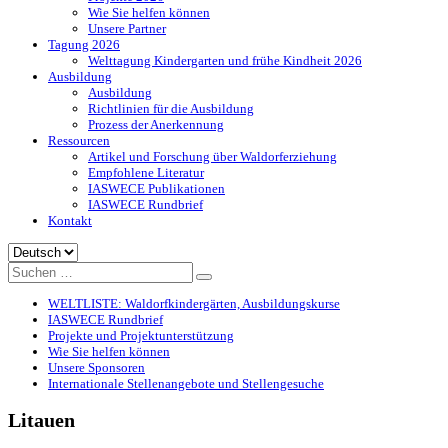
Wie Sie helfen können
Unsere Partner
Tagung 2026
Welttagung Kindergarten und frühe Kindheit 2026
Ausbildung
Ausbildung
Richtlinien für die Ausbildung
Prozess der Anerkennung
Ressourcen
Artikel und Forschung über Waldorferziehung
Empfohlene Literatur
IASWECE Publikationen
IASWECE Rundbrief
Kontakt
Sprache
auswählen
WELTLISTE: Waldorfkindergärten, Ausbildungskurse
IASWECE Rundbrief
Projekte und Projektunterstützung
Wie Sie helfen können
Unsere Sponsoren
Internationale Stellenangebote und Stellengesuche
Litauen