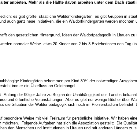
lter anbieten. Mehr als die Hälfte davon arbeiten unter dem Dach staatl
iedlich: es gibt große staatliche Waldorfkindergärten, es gibt Gruppen in sta
 und auch ganz neue Initiativen, die ein Waldorfkindergarten werden möchten 
chafft den gesetzlichen Hintergrund, Ideen der Waldorfpädagogik in Litauen zu 
 werden normaler Weise etwa 20 Kinder von 2 bis 3 Erzieherinnen den Tag über
unabhängige Kindergärten bekommen pro Kind 30% der notwendigen Ausgaben e
besteht immer ein Überfluss an Geldmangel.
d Anfang der 90iger Jahre zu Beginn der Unabhängigkeit des Landes bekannt 
rse und öffentliche Veranstaltungen. Aber es gibt nur wenige Bücher über Wald
die Situation der Waldorfpädagogik sich noch im Pionierstadium befindet. E
 besondere Weise mit viel Freiraum für persönliche Initiative. Wir haben eine
n möchten. Folgende Aufgaben hat sich die Assoziation gestellt: Die Qualität
hen den Menschen und Institutionen in Litauen und mit anderen Ländern zu stä