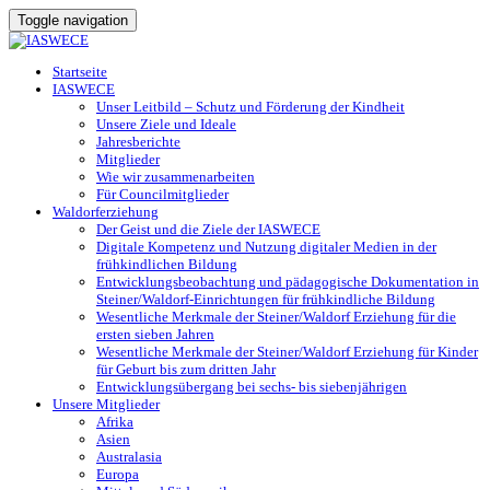
Toggle navigation
Startseite
IASWECE
Unser Leitbild – Schutz und Förderung der Kindheit
Unsere Ziele und Ideale
Jahresberichte
Mitglieder
Wie wir zusammenarbeiten
Für Councilmitglieder
Waldorferziehung
Der Geist und die Ziele der IASWECE
Digitale Kompetenz und Nutzung digitaler Medien in der
frühkindlichen Bildung
Entwicklungsbeobachtung und pädagogische Dokumentation in
Steiner/Waldorf-Einrichtungen für frühkindliche Bildung
Wesentliche Merkmale der Steiner/Waldorf Erziehung für die
ersten sieben Jahren
Wesentliche Merkmale der Steiner/Waldorf Erziehung für Kinder
für Geburt bis zum dritten Jahr
Entwicklungsübergang bei sechs- bis siebenjährigen
Unsere Mitglieder
Afrika
Asien
Australasia
Europa