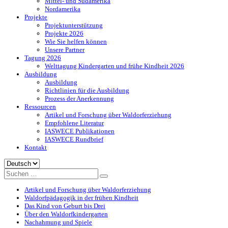
Mittel- und Südamerika
Nordamerika
Projekte
Projektunterstützung
Projekte 2026
Wie Sie helfen können
Unsere Partner
Tagung 2026
Welttagung Kindergarten und frühe Kindheit 2026
Ausbildung
Ausbildung
Richtlinien für die Ausbildung
Prozess der Anerkennung
Ressourcen
Artikel und Forschung über Waldorferziehung
Empfohlene Literatur
IASWECE Publikationen
IASWECE Rundbrief
Kontakt
Sprache
auswählen
Artikel und Forschung über Waldorferziehung
Waldorfpädagogik in der frühen Kindheit
Das Kind von Geburt bis Drei
Über den Waldorfkindergarten
Nachahmung und Spiele