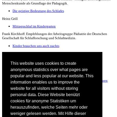
Menschenkunde als Grundlage der Pädagogik.
Die geistige Bedeutung des Schlafes
Heinz Grill
Mittagsschlaf im Kindergarten
Frank Kirchhoff. Empfehlungen der Arbeitsgruppe Pädiatrie der Deutschen
Gesellschaft für Schlafforschung und Schlafmedizin.
Kinder brauchen uns auch nachts
Sibylle Lüpold.- Broschüre mit einer Zusammenstellung von vielen
Expertenmeinungen zum Thema.
This website uses cookies to create
Schlafprobleme aus Sicht der Evolution
anonymous statistics over what pages are
Dr. med. Herbert Renz-Polster
popular and less popular at our website. This
Durchschnittliche Schlafdauer von Kindern im Alter von 0-6 Jahren
information enables us to improve the
website for all visitors without storing
Tabelle aus: kindergsesundheit-info.de
personal data. Diese Website benützt
Schlafstörungen bei Säuglingen, Kleinkindern, Kindern und
Jugendlichen
cookies für anonyme Statistiken um
herauszufinden, welche Seiten mehr oder
Patientenratgeber der deutschen Gesellschaft für Schlafforschung und
Schlafmedizin.
weniger gelesen werden. Mit Hilfe dieser