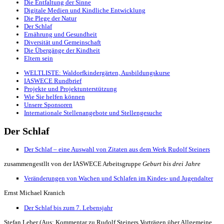
Die Entfaltung der Sinne
Digitale Medien und Kindliche Entwicklung
Die Plege der Natur
Der Schlaf
Ernährung und Gesundheit
Diversität und Gemeinschaft
Die Übergänge der Kindheit
Eltern sein
WELTLISTE: Waldorfkindergärten, Ausbildungskurse
IASWECE Rundbrief
Projekte und Projektunterstützung
Wie Sie helfen können
Unsere Sponsoren
Internationale Stellenangebote und Stellengesuche
Der Schlaf
Der Schlaf – eine Auswahl von Zitaten aus dem Werk Rudolf Steiners
zusammengestllt von der IASWECE Arbeitsgruppe
Geburt bis drei Jahre
Veränderungen von Wachen und Schlafen im Kindes- und Jugendalter
Ernst Michael Kranich
Der Schlaf bis zum 7. Lebensjahr
Stefan Leber (Aus: Kommentar zu Rudolf Steiners Vorträgen über Allgemeine