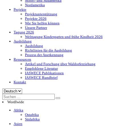
Mittel- und Südamerika
Nordamerika
Projekte
Projektunterstützung
Projekte 2026
Wie Sie helfen können
Unsere Partner
Tagung 2026
Welttagung Kindergarten und frühe Kindheit 2026
Ausbildung
Ausbildung
Richtlinien für die Ausbildung
Prozess der Anerkennung
Ressourcen
Artikel und Forschung über Waldorferziehung
Empfohlene Literatur
IASWECE Publikationen
IASWECE Rundbrief
Kontakt
Sprache
auswählen
Wordlwide
Afrika
Ostafrika
Südafrika
Asien