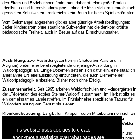
den Eltern und Erzieherinnen findet man daher oft eine große Portion
Idealismus und Improvisationsgabe – ohne die lässt sich im zentralistisch
geregelten Schulwesen Frankreichs kein Raum für freies Spiel erkämpfen.
Vom Geldmangel abgesehen gibt es aber günstige Arbeitsbedingungen:
Jeder Kindergarten ohne staatliche Subvention hat die denkbar größte
pädagogische Freiheit, auch in Bezug auf das Einschulungsalter.
Ausbildung.
Zwei Ausbildungszentren (in Chatou bei Paris und in
Avignon) bieten eine berufsbegleitende dreijährige Ausbildung in
Waldorfpädgogik an. Einige Dozenten setzen sich dafür ein, eine staatlich
anerkannte Erzieherausbildung einzurichten, die auch Elemente der
Waldorfpädagogik einbezieht. Bisher noch ohne Erfolg.
Zusammenarbeit.
Seit 1995 arbeiten Waldorfschulen und –kindergärten in
der „Fédération des écoles Steiner-Waldorf“ zusammen. Im Herbst gibt es
ein gemeinsames Landestreffen, im Frühjahr eine spezifische Tagung für
Waldorferziehung von Geburt bis sieben.
Kleinkindbetreuung.
Es gibt fünf Krippen, deren Mitarbeiterinnen sich an
der Waldorfpädagogik orientieren. Eine Gruppe von 15 ausgebildeten
Waldorferzieherinnen hat in den letzten Jahren eine Fortbildung in Waldorf
Kleinkindbetreuung gemacht. (mit Michaela Glöckler und Geseke
This website uses cookies to create
Lundgren). Diese Initiativgruppe veranstaltet regionale Fortbildungen und
anonymous statistics over what pages are
möchte den Bereich Kleinkindbetreuung in die bestehenden Ausbildungen