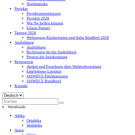
Nordamerika
Projekte
Projektunterstützung
Projekte 2026
Wie Sie helfen können
Unsere Partner
Tagung 2026
Welttagung Kindergarten und frühe Kindheit 2026
Ausbildung
Ausbildung
Richtlinien für die Ausbildung
Prozess der Anerkennung
Ressourcen
Artikel und Forschung über Waldorferziehung
Empfohlene Literatur
IASWECE Publikationen
IASWECE Rundbrief
Kontakt
Sprache
auswählen
Wordlwide
Afrika
Ostafrika
Südafrika
Asien
China