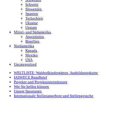
Schweiz
Slowenien
Spanien
Tschechien
Ukraine
Ungarn
Mittel- und Südamerika
Argentinien
Brasilien
Nordamerika
Kanada
Mexiko
USA
Uncategorized
WELTLISTE: Waldorfkindergärten, Ausbildungskurse
IASWECE Rundbrief
Projekte und Projektunterstützung
Wie Sie helfen können
Unsere Sponsoren
Internationale Stellenangebote und Stellengesuche