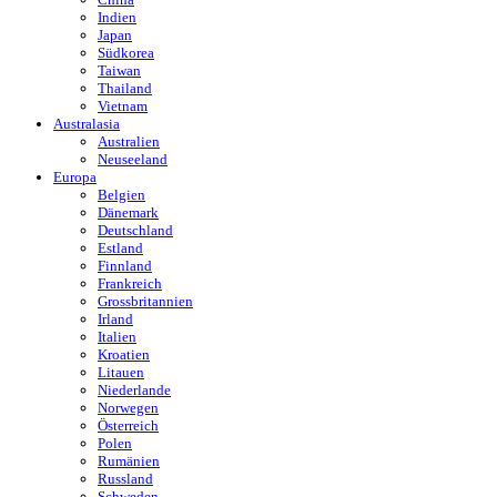
Indien
Japan
Südkorea
Taiwan
Thailand
Vietnam
Australasia
Australien
Neuseeland
Europa
Belgien
Dänemark
Deutschland
Estland
Finnland
Frankreich
Grossbritannien
Irland
Italien
Kroatien
Litauen
Niederlande
Norwegen
Österreich
Polen
Rumänien
Russland
Schweden