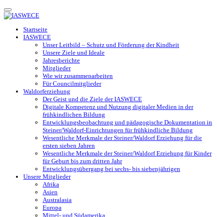
Toggle
navigation
Startseite
IASWECE
Unser Leitbild – Schutz und Förderung der Kindheit
Unsere Ziele und Ideale
Jahresberichte
Mitglieder
Wie wir zusammenarbeiten
Für Councilmitglieder
Waldorferziehung
Der Geist und die Ziele der IASWECE
Digitale Kompetenz und Nutzung digitaler Medien in der
frühkindlichen Bildung
Entwicklungsbeobachtung und pädagogische Dokumentation in
Steiner/Waldorf-Einrichtungen für frühkindliche Bildung
Wesentliche Merkmale der Steiner/Waldorf Erziehung für die
ersten sieben Jahren
Wesentliche Merkmale der Steiner/Waldorf Erziehung für Kinder
für Geburt bis zum dritten Jahr
Entwicklungsübergang bei sechs- bis siebenjährigen
Unsere Mitglieder
Afrika
Asien
Australasia
Europa
Mittel- und Südamerika